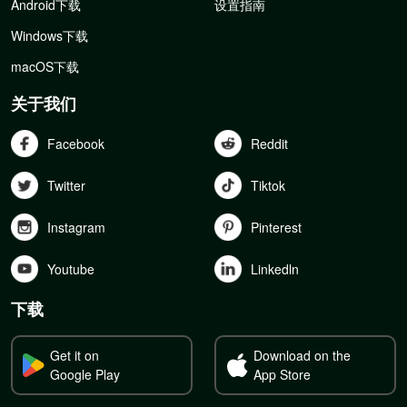
Android下载
设置指南
Windows下载
macOS下载
关于我们
Facebook
Reddit
Twitter
Tiktok
Instagram
Pinterest
Youtube
Linkedln
下载
Get it on
Download on the
Google Play
App Store